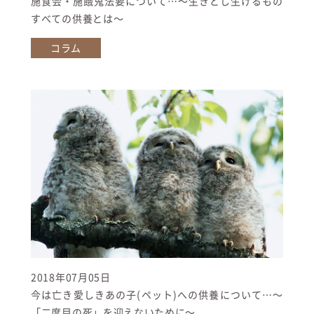
施食会・施餓鬼法要について…〜生きとし生けるもの
すべての供養とは〜
コラム
2018年07月05日
今は亡き愛しきあの子(ペット)への供養について…〜
「二度目の死」を迎えないために〜