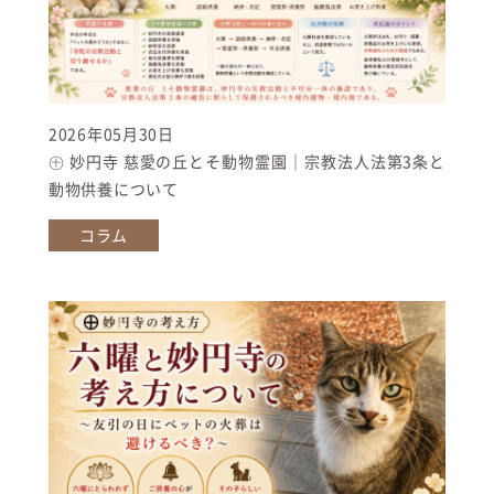
2026年05月30日
㊉ 妙円寺 慈愛の丘とそ動物霊園｜宗教法人法第3条と
動物供養について
コラム