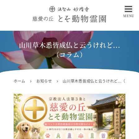
MENU
慈愛の丘 とそ動物霊園
山川草木悉皆成仏と云うけれど...
（コラム）
ホーム
お知らせ
山川草木悉皆成仏と云うけれど...（コラム