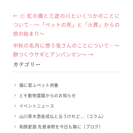
a
n
c
e
←
㊉ 虹の橋と三途の川といくつかのことに
e
ついて…〜「ペットの死」と「火葬」からの
b
旅の始まり〜
o
中秋の名月に想う兎さんのことについて…～
o
餅つくウサギとアンパンマン～
→
k
カテゴリー
猫に習ふペット供養
とそ動物霊園からのお知らせ
イベントニュース
山川草木悉皆成仏と云うけれど...（コラム）
和顔愛語 先意承問を今日も胸に（ブログ）