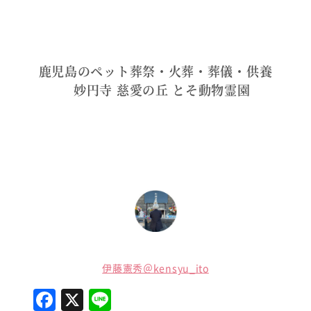
鹿児島のペット葬祭・火葬・葬儀・供養
妙円寺 慈愛の丘 とそ動物霊園
伊藤憲秀＠kensyu_ito
F
X
Li