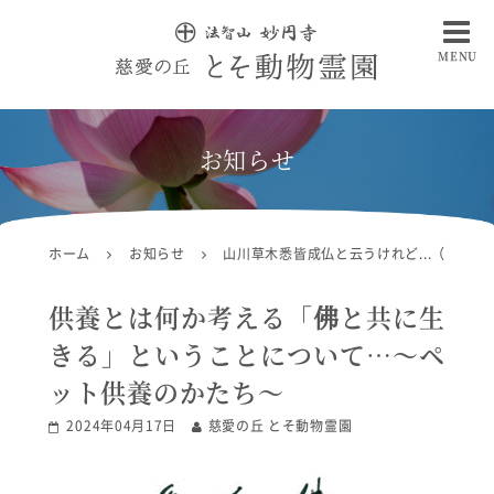
MENU
慈愛の丘 とそ動物霊園
お知らせ
ホーム
お知らせ
山川草木悉皆成仏と云うけれど...（コラム
供養とは何か考える「佛と共に生
きる」ということについて…〜ペ
ット供養のかたち〜
2024年04月17日
慈愛の丘 とそ動物霊園