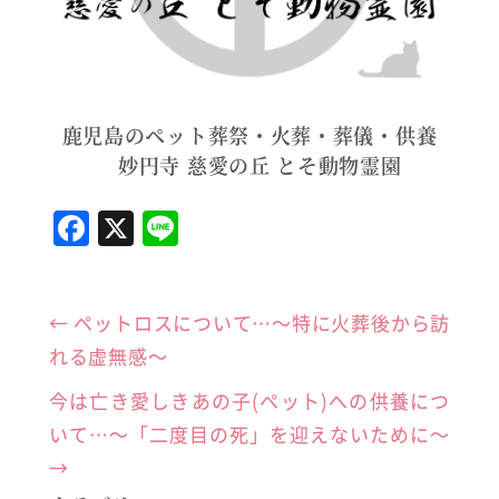
鹿児島のペット葬祭・火葬・葬儀・供養
妙円寺 慈愛の丘 とそ動物霊園
F
X
Li
a
n
c
e
←
ペットロスについて…〜特に火葬後から訪
e
れる虚無感〜
b
o
今は亡き愛しきあの子(ペット)への供養につ
o
いて…〜「二度目の死」を迎えないために〜
k
→