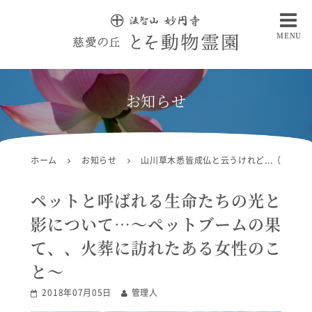
MENU
慈愛の丘 とそ動物霊園
お知らせ
ホーム
お知らせ
山川草木悉皆成仏と云うけれど...（コラム
ペットと呼ばれる生命たちの光と
影について…〜ペットブームの果
て、、火葬に訪れたある女性のこ
と〜
2018年07月05日
管理人