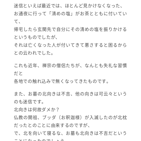
迷信といえば最近では、ほとんど見かけなくなった、
お通夜に行って「清めの塩」がお茶とともに付いてい
て、
帰宅したら玄関先で自分にその清めの塩を振りかける
というものでしたが、
それは亡くなった人が付いてきて悪さすると困るから
との云われでした。
これも近年、禅宗の僧侶たちが、なんとも失礼な習慣
だと
各地での触れ込みで無くなってきたものです。
また、お墓の北向きは不吉、他の向きは可云々という
のも迷信です。
北向きは何故ダメか？
仏教の開祖、ブッダ（お釈迦様）が入滅したのが北枕
だったとのことに由来するのですが、
で、北を向いて寝るな、お墓も北向きは不吉だという
ことになったのでしょう、