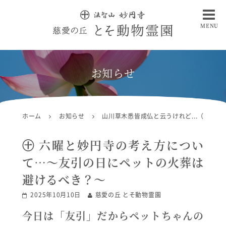
MENU
慈愛の丘 とそ動物霊園
お知らせ
ホーム
お知らせ
山川草木悉皆成仏と云うけれど...（コラム
㊉ 六曜と妙円寺の考え方につい
て…〜友引の日にペットの火葬は
避けるべき？〜
2025年10月10日
慈愛の丘 とそ動物霊園
今日は「友引」だからペットちゃんの