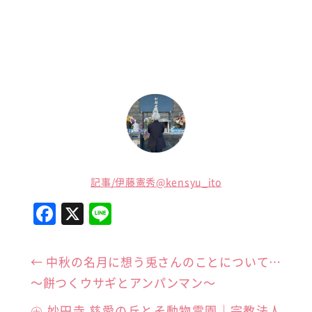
記事/伊藤憲秀@kensyu_ito
F
X
Li
a
n
c
e
←
中秋の名月に想う兎さんのことについて…
e
～餅つくウサギとアンパンマン～
b
㊉ 妙円寺 慈愛の丘とそ動物霊園｜宗教法人