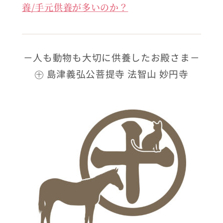
養/手元供養が多いのか？
－人も動物も大切に供養したお殿さま－
㊉ 島津義弘公菩提寺 法智山 妙円寺