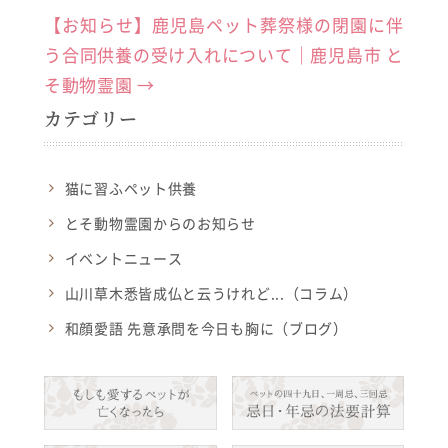
b
【お知らせ】鹿児島ペット葬祭様の閉園に伴
o
う合同供養の受け入れについて｜鹿児島市 と
o
そ動物霊園
→
k
カテゴリー
猫に習ふペット供養
とそ動物霊園からのお知らせ
イベントニュース
山川草木悉皆成仏と云うけれど...（コラム）
和顔愛語 先意承問を今日も胸に（ブログ）