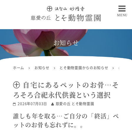
MENU
慈愛の丘 とそ動物霊園
お知らせ
ホーム
お知らせ
とそ動物霊園からのお知らせ
㊉ 自
㊉ 自宅にあるペットのお骨…そ
ろそろ合祀永代供養という選択
2026年07月03日
慈愛の丘 とそ動物霊園
誰しも年を取る…ご自分の「終活」ペ
ットのお骨も忘れずに。。