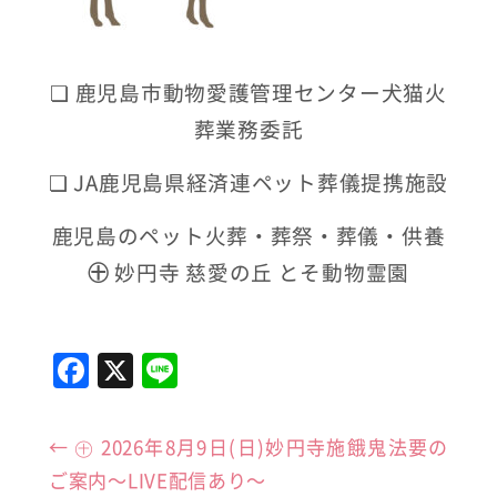
❏
鹿児島市動物愛護管理センター犬猫火
葬業務委託
❏
JA
鹿児島県経済連ペット葬儀提携施設
鹿児島のペット火葬・葬祭・葬儀・供養
㊉
妙円寺 慈愛の丘 とそ動物霊園
F
X
Li
a
n
c
e
←
㊉ 2026年8月9日(日)妙円寺施餓鬼法要の
e
ご案内〜LIVE配信あり〜