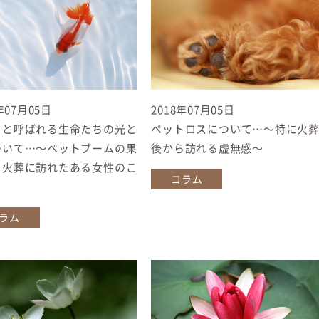
年07月05日
2018年07月05日
トと呼ばれる生命たちの光と
ペットロスについて…〜特に火
ついて…〜ペットブームの果
後から訪れる虚無感〜
、火葬に訪れたある女性のこ
コラム
ラム