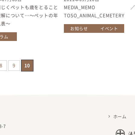
同じくペットも歳をとること
MEDIA_MEMO
理解について…〜ペットの年
TOSO_ANIMAL_CEMETERY
見表〜
お知らせ
イベント
ラム
8
9
10
ホーム
-7