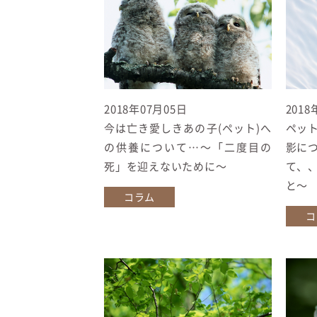
2018年07月05日
2018
今は亡き愛しきあの子(ペット)へ
ペッ
の供養について…〜「二度目の
影に
死」を迎えないために〜
て、
と〜
コラム
コ