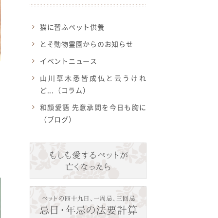
猫に習ふペット供養
とそ動物霊園からのお知らせ
イベントニュース
山川草木悉皆成仏と云うけれ
葬
ど...（コラム）
和顔愛語 先意承問を今日も胸に
（ブログ）