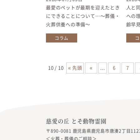
最愛のペットが最期を迎えたとき
人と
にできることについて…〜葬儀・
への
火葬供養への準備〜
齢早
コラム
コ
10 / 10
« 先頭
«
...
6
7
慈愛の丘 とそ動物霊園
〒890-0081 鹿児島県鹿児島市唐湊2丁目1123
＜火葬・葬儀のご相談＞