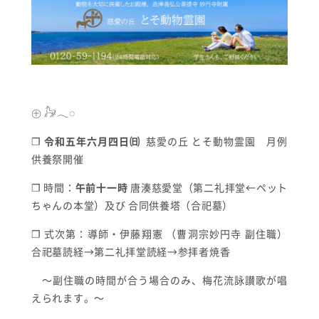
㊉ 𓃗𓂃◌
❐
令和五年六月四日㈰
慈愛の丘 とそ動物霊園 月例
供養祭開催
❐ 時間：
午前十一時
唐湊慈愛堂（第二礼拝堂←ペット
ちゃんの本堂）及び 合同供養塔（合祀墓）
❐ 式次第：導師・伊藤翔憲 （曹洞宗妙円寺 副住職）
合祀墓読経→第二礼拝堂読経→参拝者焼香
〜副住職の時間が合う場合のみ、梅花流詠讃歌が唱
えられます。〜