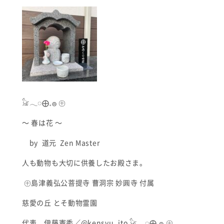
𓃠𓂃◌⨁𓈒𓐍 ㊉
〜 春は花 〜
by 道元 Zen Master
人も動物も大切に供養したお殿さま。
㊉島津義弘公菩提寺 曹洞宗 妙圓寺 付属
慈愛の丘 とそ動物霊園
代表 伊藤憲秀／@kensyu_ito 𓃠𓂃◌⨁𓈒𓐍 ㊉