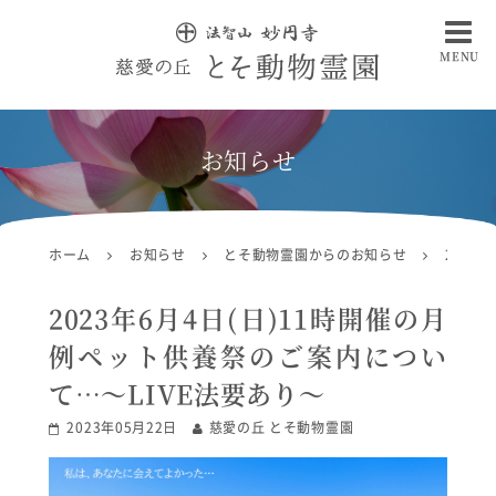
MENU
慈愛の丘 とそ動物霊園
お知らせ
ホーム
お知らせ
とそ動物霊園からのお知らせ
2023
2023年6月4日(日)11時開催の月
例ペット供養祭のご案内につい
て…～LIVE法要あり～
2023年05月22日
慈愛の丘 とそ動物霊園