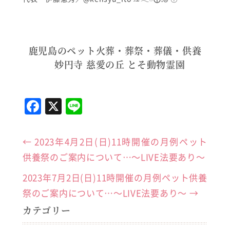
鹿児島のペット火葬・葬祭・葬儀・供養
妙円寺 慈愛の丘 とそ動物霊園
F
X
Li
a
n
c
e
←
2023年4月2日(日)11時開催の月例ペット
e
供養祭のご案内について…～LIVE法要あり～
b
2023年7月2日(日)11時開催の月例ペット供養
o
祭のご案内について…～LIVE法要あり～
→
o
カテゴリー
k